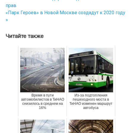
Навигация
прав
по
«Парк Героев» в Новой Москве создадут к 2020 году
»
записям
Читайте также
Время в пути
Из-за подтопления
автомобилистов в ТиНАО
пешеходного моста в
снизилось в среднем на
ТиНАО изменен маршрут
16%
автобуса