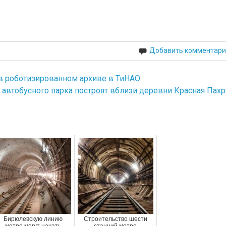
Добавить комментари
у в роботизированном архиве в ТиНАО
автобусного парка построят вблизи деревни Красная Пахр
Бирюлевскую линию
Строительство шести
метро могут начать
станций метро