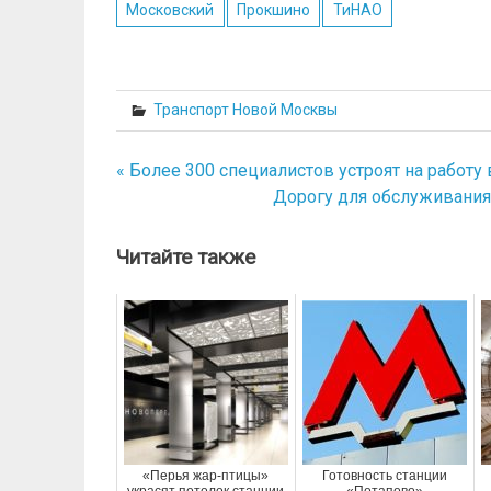
Московский
Прокшино
ТиНАО
Транспорт Новой Москвы
« Более 300 специалистов устроят на работ
Навигация
Дорогу для обслуживания 
по
записям
Читайте также
«Перья жар-птицы»
Готовность станции
украсят потолок станции
«Потапово»