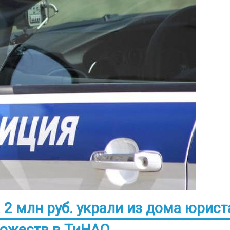
 2 млн руб. украли из дома юрист
дожеств в ТиНАО