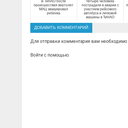
В ТиНАО после
Четыре человека
происшествия вертолет
пострадали в аварии с
МАЦ эвакуировал
участием рейсового
ребенка
автобуса и легковой
машины в ТиНАО
ДОБАВИТЬ КОММЕНТАРИЙ
Для отправки комментария вам необходим
Войти с помощью: