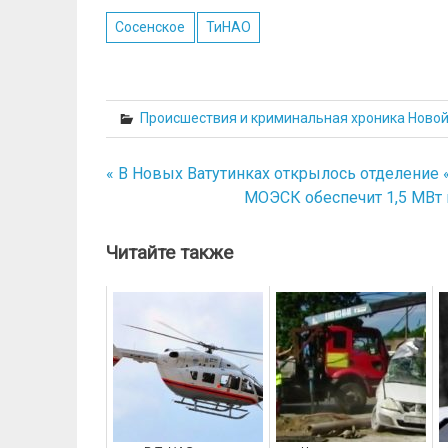
Сосенское
ТиНАО
Происшествия и криминальная хроника Ново
« В Новых Ватутинках открылось отделение
Навигация
МОЭСК обеспечит 1,5 МВт
по
записям
Читайте также