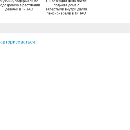
Мужчину задержали по
СК возбудил дело после
подозрению в растлении
поджога дома с
девочки в ТиНАО
запертыми внутри двумя
пенсионерами в ТиНАО
о
авторизоваться
.