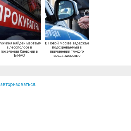
ужчина найден мертвым
В Новой Москве задержан
в лесополосе в
подозреваемый в
поселении Киевский в
причинении тяжкого
ТиНАО
вреда здоровью
о
авторизоваться
.