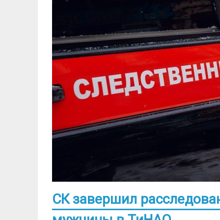
СК завершил расследова
мужчины в ТиНАО