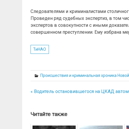
Следователями и криминалистами столичног
Проведен ряд судебных экспертиз, в том ч
экспертов в совокупности с иными доказат
совершенном преступлении. Ему избрана мер
ТиНАО
Происшествия и криминальная хроника Ново
« Водитель остановившегося на ЦКАД автомо
Навигация
по
записям
Читайте также