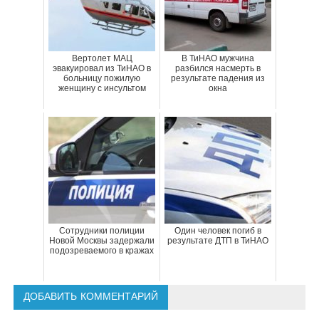
Вертолет МАЦ
В ТиНАО мужчина
эвакуировал из ТиНАО в
разбился насмерть в
больницу пожилую
результате падения из
женщину с инсультом
окна
Сотрудники полиции
Один человек погиб в
Новой Москвы задержали
результате ДТП в ТиНАО
подозреваемого в кражах
ДОБАВИТЬ КОММЕНТАРИЙ