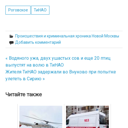
Роговское
ТиНАО
Происшествия и криминальная хроника Новой Москвы
Добавить комментарий
« Водяного ужа, двух ушастых сов и еще 20 птиц
Навигация
выпустят на волю в ТиНАО
по
Жителя ТиНАО задержали во Внуково при попытке
улететь в Сирию »
записям
Читайте также