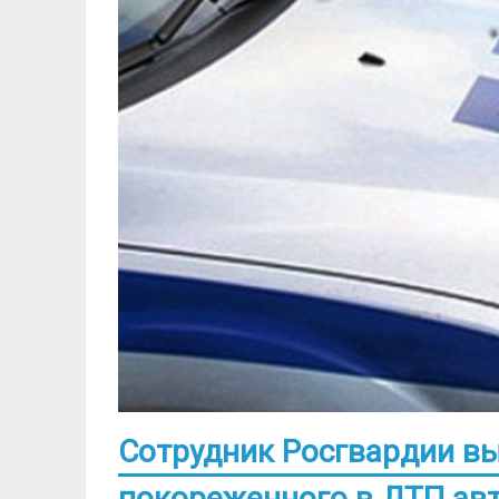
Сотрудник Росгвардии в
покореженного в ДТП ав