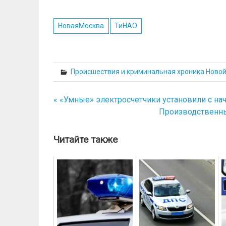
НоваяМосква
ТиНАО
Происшествия и криминальная хроника Ново
« «Умные» электросчетчики установили с нач
Навигация
Производственны
по
записям
Читайте также