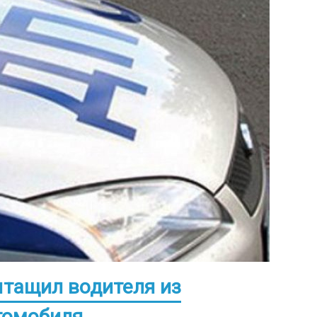
ытащил водителя из
томобиля