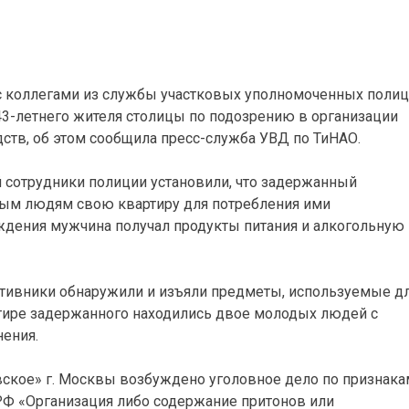
с коллегами из службы участковых уполномоченных поли
-летнего жителя столицы по подозрению в организации
дств, об этом сообщила пресс-служба УВД по ТиНАО.
 сотрудники полиции установили, что задержанный
мым людям свою квартиру для потребления ими
ждения мужчина получал продукты питания и алкогольную
тивники обнаружили и изъяли предметы, используемые д
ртире задержанного находились двое молодых людей с
ения.
ское» г. Москвы возбуждено уголовное дело по признака
 РФ «Организация либо содержание притонов или