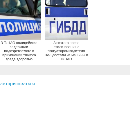
В ТиНАО полицейские
Зажатого после
задержали
столкновения с
подозреваемого в
эвакуатором водителя
причинении тяжкого
ВАЗ достали из машины в
вреда здоровью
ТиНАО
о
авторизоваться
.