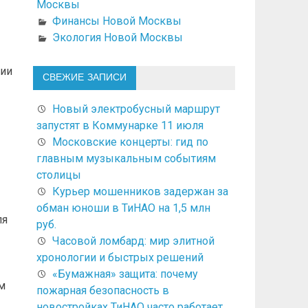
Москвы
Финансы Новой Москвы
Экология Новой Москвы
ции
СВЕЖИЕ ЗАПИСИ
Новый электробусный маршрут
запустят в Коммунарке 11 июля
Московские концерты: гид по
главным музыкальным событиям
столицы
Курьер мошенников задержан за
обман юноши в ТиНАО на 1,5 млн
ля
руб.
Часовой ломбард: мир элитной
хронологии и быстрых решений
«Бумажная» защита: почему
м
пожарная безопасность в
новостройках ТиНАО часто работает