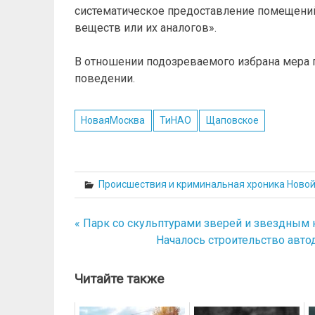
систематическое предоставление помещений
веществ или их аналогов».
В отношении подозреваемого избрана мера 
поведении.
НоваяМосква
ТиНАО
Щаповское
Происшествия и криминальная хроника Ново
« Парк со скульптурами зверей и звездным 
Навигация
Началось строительство авт
по
записям
Читайте также