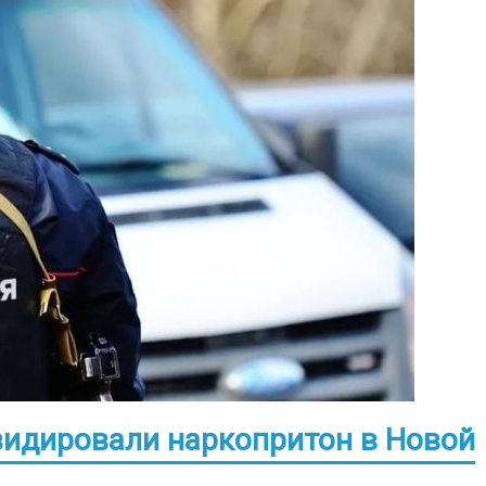
видировали наркопритон в Новой