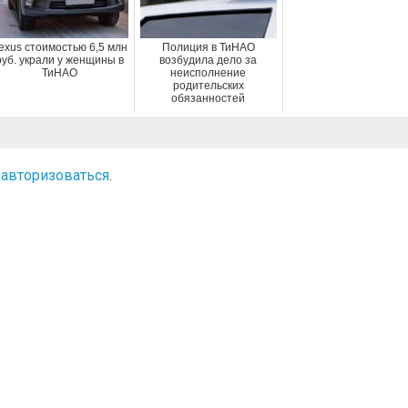
exus стоимостью 6,5 млн
Полиция в ТиНАО
руб. украли у женщины в
возбудила дело за
ТиНАО
неисполнение
родительских
обязанностей
о
авторизоваться
.