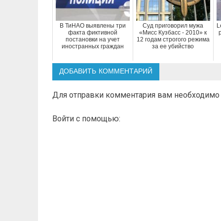
В ТиНАО выявлены три
Суд приговорил мужа
L
факта фиктивной
«Мисс Кузбасс - 2010» к
постановки на учет
12 годам строгого режима
иностранных граждан
за ее убийство
ДОБАВИТЬ КОММЕНТАРИЙ
Для отправки комментария вам необходим
Войти с помощью: