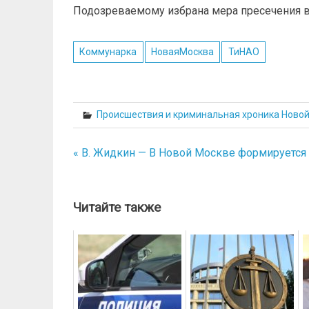
Подозреваемому избрана мера пресечения в
Коммунарка
НоваяМосква
ТиНАО
Происшествия и криминальная хроника Ново
« В. Жидкин — В Новой Москве формируется
Навигация
по
записям
Читайте также