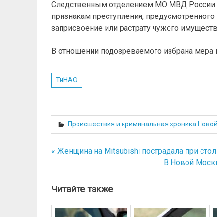
Следственным отделением МО МВД России «
признакам преступления, предусмотренного с
заприсвоение или растрату чужого имуществ
В отношении подозреваемого избрана мера п
ТиНАО
Происшествия и криминальная хроника Ново
« Женщина на Mitsubishi пострадала при сто
Навигация
В Новой Москв
по
записям
Читайте также