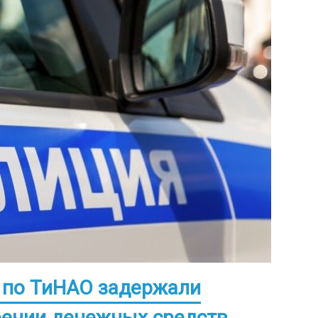
 по ТиНАО задержали
оении денежных средств