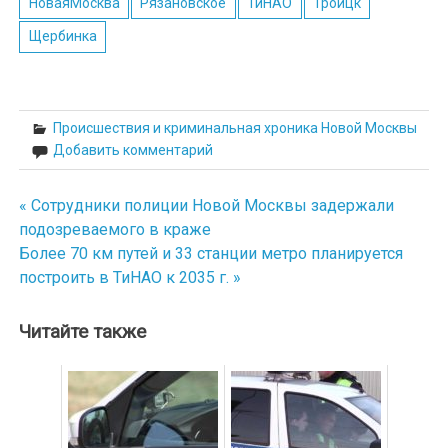
НоваяМосква
Рязановское
ТиНАО
Троицк
Щербинка
Происшествия и криминальная хроника Новой Москвы
Добавить комментарий
« Сотрудники полиции Новой Москвы задержали
Навигация
подозреваемого в краже
по
Более 70 км путей и 33 станции метро планируется
построить в ТиНАО к 2035 г. »
записям
Читайте также