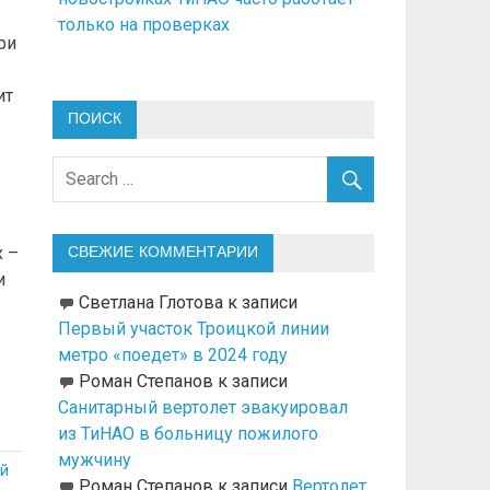
только на проверках
ри
ит
ПОИСК
х –
СВЕЖИЕ КОММЕНТАРИИ
и
Светлана Глотова
к записи
Первый участок Троицкой линии
метро «поедет» в 2024 году
Роман Степанов
к записи
Санитарный вертолет эвакуировал
из ТиНАО в больницу пожилого
мужчину
й
Роман Степанов
к записи
Вертолет