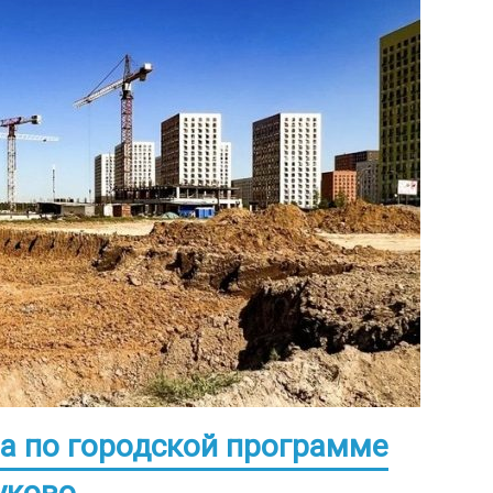
а по городской программе
уково