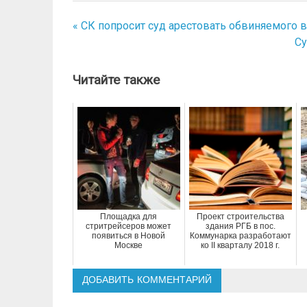
« СК попросит суд арестовать обвиняемого в
Навигация
Су
по
записям
Читайте также
Площадка для
Проект строительства
стритрейсеров может
здания РГБ в пос.
появиться в Новой
Коммунарка разработают
Москве
ко II кварталу 2018 г.
ДОБАВИТЬ КОММЕНТАРИЙ