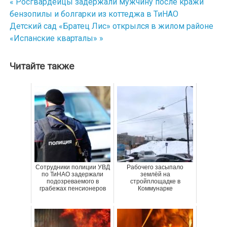
« Росгвардейцы задержали мужчину после кражи
Навигация
бензопилы и болгарки из коттеджа в ТиНАО
по
Детский сад «Братец Лис» открылся в жилом районе
«Испанские кварталы» »
записям
Читайте также
Сотрудники полиции УВД
Рабочего засыпало
по ТиНАО задержали
землёй на
подозреваемого в
стройплощадке в
грабежах пенсионеров
Коммунарке