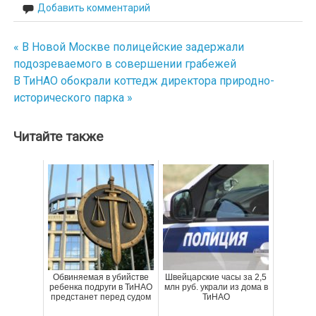
Добавить комментарий
« В Новой Москве полицейские задержали
Навигация
подозреваемого в совершении грабежей
по
В ТиНАО обокрали коттедж директора природно-
исторического парка »
записям
Читайте также
Обвиняемая в убийстве
Швейцарские часы за 2,5
ребенка подруги в ТиНАО
млн руб. украли из дома в
предстанет перед судом
ТиНАО