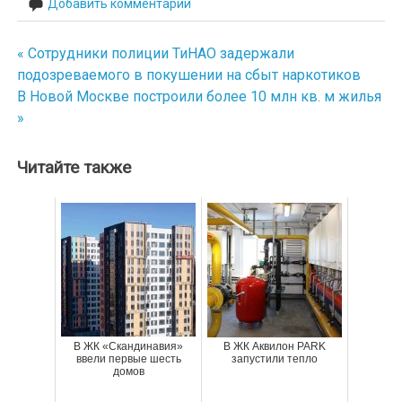
Добавить комментарий
« Сотрудники полиции ТиНАО задержали
Навигация
подозреваемого в покушении на сбыт наркотиков
по
В Новой Москве построили более 10 млн кв. м жилья
»
записям
Читайте также
В ЖК «Скандинавия»
В ЖК Аквилон PARK
ввели первые шесть
запустили тепло
домов