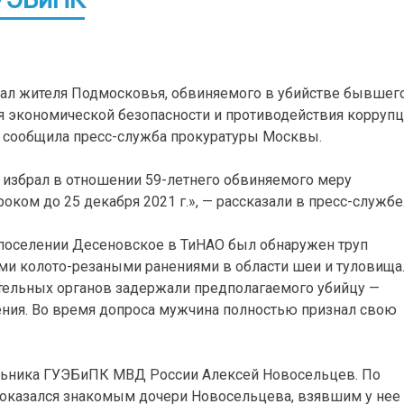
ал жителя Подмосковья, обвиняемого в убийстве бывшег
я экономической безопасности и противодействия корруп
 сообщила пресс-служба прокуратуры Москвы.
 избрал в отношении 59-летнего обвиняемого меру
оком до 25 декабря 2021 г.», — рассказали в пресс-службе
 поселении Десеновское в ТиНАО был обнаружен труп
и колото-резаными ранениями в области шеи и туловища
ительных органов задержали предполагаемого убийцу —
ения. Во время допроса мужчина полностью признал свою
льника ГУЭБиПК МВД России Алексей Новосельцев. По
оказался знакомым дочери Новосельцева, взявшим у нее