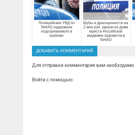
Полицейские УВД по
Шубы и драгоценности на
ТиНАО задержали
2 млн руб. украли из дома
подозреваемого в
юриста Российской
грабеже
академии художеств в
ТиНАО
ДОБАВИТЬ КОММЕНТАРИЙ
Для отправки комментария вам необходим
Войти с помощью: