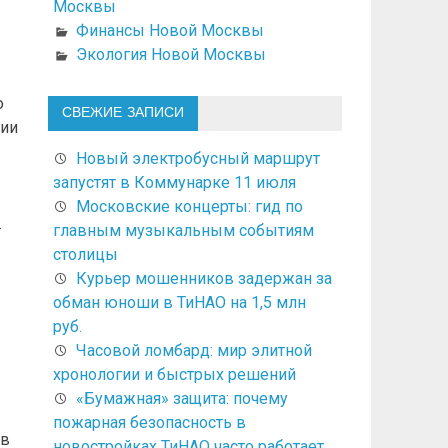
Москвы
Финансы Новой Москвы
Экология Новой Москвы
о
СВЕЖИЕ ЗАПИСИ
ции
Новый электробусный маршрут
запустят в Коммунарке 11 июля
Московские концерты: гид по
.
главным музыкальным событиям
столицы
Курьер мошенников задержан за
.
обман юноши в ТиНАО на 1,5 млн
руб.
Часовой ломбард: мир элитной
хронологии и быстрых решений
«Бумажная» защита: почему
пожарная безопасность в
 в
новостройках ТиНАО часто работает