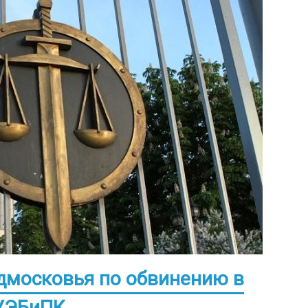
дмосковья по обвинению в
ГУЭБиПК