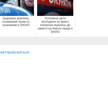
Задержан мужчина,
Уголовное дело
сломавший челюсть
возбудили по факту
знакомому в ТиНАО
избиения мужчины до
смерти на берегу пруда в
ТиНАО
о
авторизоваться
.