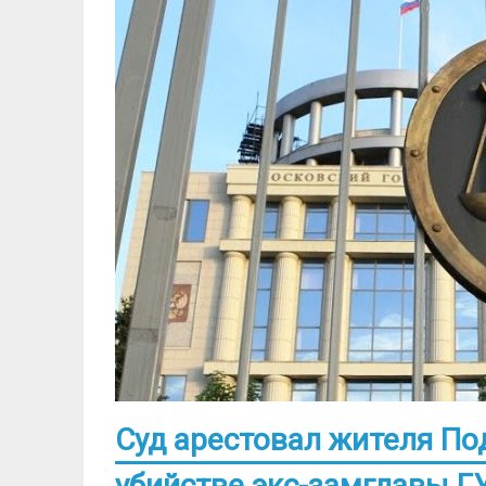
Суд арестовал жителя По
убийстве экс-замглавы 