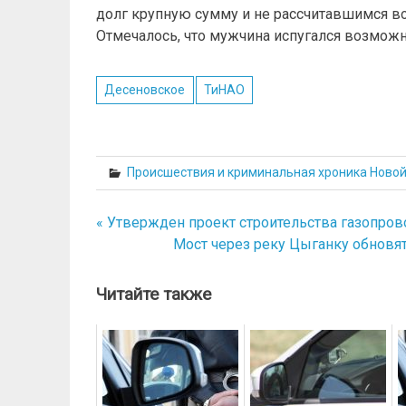
долг крупную сумму и не рассчитавшимся в
Отмечалось, что мужчина испугался возможн
Десеновское
ТиНАО
Происшествия и криминальная хроника Ново
« Утвержден проект строительства газопро
Навигация
Мост через реку Цыганку обновят
по
записям
Читайте также