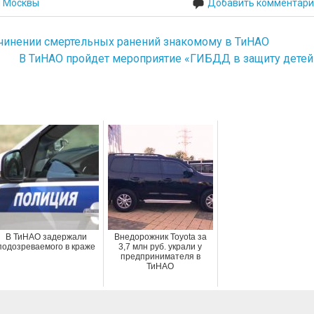
й Москвы
Добавить комментари
чинении смертельных ранений знакомому в ТиНАО
В ТиНАО пройдет мероприятие «ГИБДД в защиту детей
В ТиНАО задержали
Внедорожник Toyota за
подозреваемого в краже
3,7 млн руб. украли у
предпринимателя в
ТиНАО