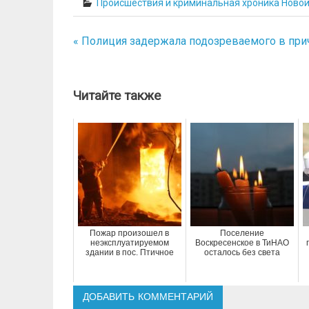
Происшествия и криминальная хроника Ново
« Полиция задержала подозреваемого в при
Навигация
по
записям
Читайте также
Пожар произошел в
Поселение
неэксплуатируемом
Воскресенское в ТиНАО
здании в пос. Птичное
осталось без света
ДОБАВИТЬ КОММЕНТАРИЙ