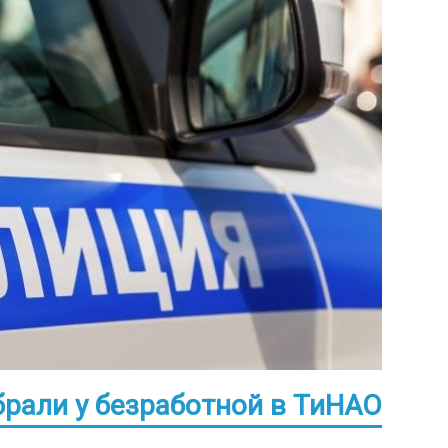
обрали у безработной в ТиНАО