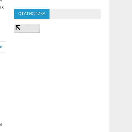
ых
СТАТИСТИКА
й
м