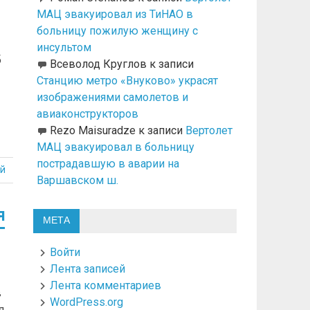
МАЦ эвакуировал из ТиНАО в
больницу пожилую женщину с
инсультом
б
Всеволод Круглов
к записи
Станцию метро «Внуково» украсят
изображениями самолетов и
авиаконструкторов
Rezo Maisuradze
к записи
Вертолет
МАЦ эвакуировал в больницу
пострадавшую в аварии на
й
Варшавском ш.
я
МЕТА
Войти
Лента записей
Лента комментариев
в
WordPress.org
я