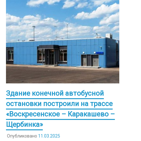
Здание конечной автобусной
остановки построили на трассе
«Воскресенское – Каракашево –
Щербинка»
Опубликовано
11.03.2025