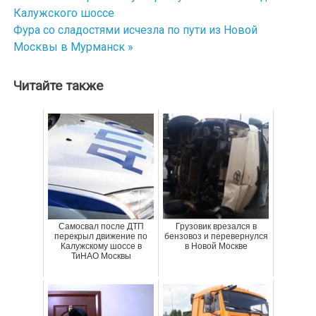
Навигация
Калужского шоссе
по
Фура со сладостями исчезла по пути из Новой
Москвы в Мурманск »
записям
Читайте также
Самосвал после ДТП
Грузовик врезался в
перекрыл движение по
бензовоз и перевернулся
Калужскому шоссе в
в Новой Москве
ТиНАО Москвы