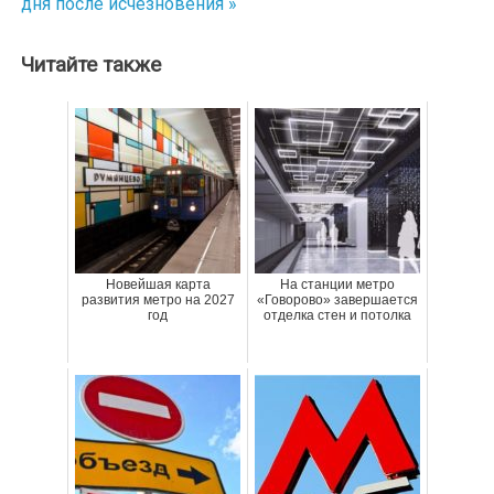
дня после исчезновения »
записям
Читайте также
Новейшая карта
На станции метро
развития метро на 2027
«Говорово» завершается
год
отделка стен и потолка