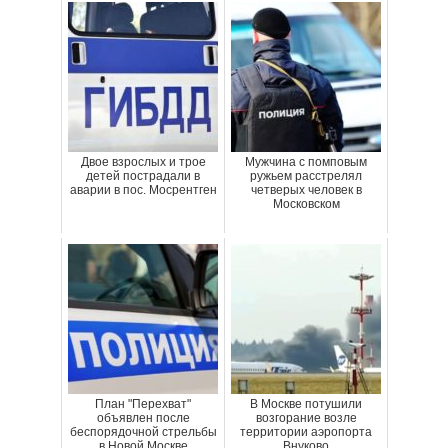
Двое взрослых и трое
Мужчина с помповым
детей пострадали в
ружьем расстрелял
аварии в пос. Мосрентген
четверых человек в
Московском
План "Перехват"
В Москве потушили
объявлен после
возгорание возле
беспорядочной стрельбы
территории аэропорта
в Новой Москве
Внуково