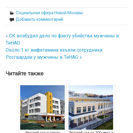
Социальная сфера Новой Москвы
Добавить комментарий
« СК возбудил дело по факту убийства мужчины в
Навигация
ТиНАО
по
Около 1 кг амфетамина изъяли сотрудники
Росгвардии у мужчины в ТиНАО »
записям
Читайте также
Детский сад и школу
Детский сад на 300 мест в