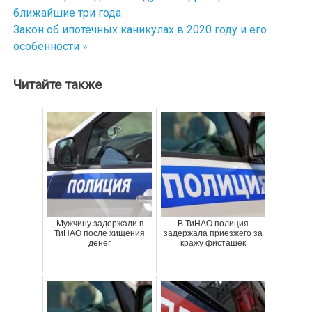
Навигация
ближайшие три года
по
Закон об ипотечных каникулах в 2020 году и его
особенности »
записям
Читайте также
Мужчину задержали в
В ТиНАО полиция
ТиНАО после хищения
задержала приезжего за
денег
кражу фисташек