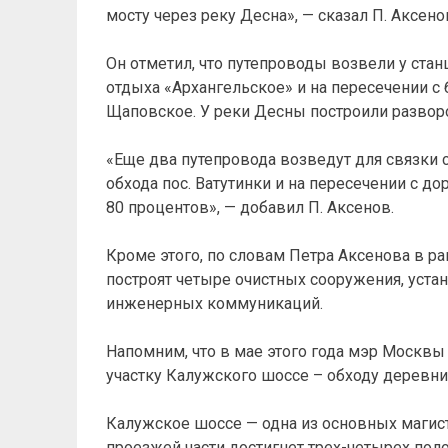
мосту через реку Десна», — сказал П. Аксено
Он отметил, что путепроводы возвели у стан
отдыха «Архангельское» и на пересечении с
Щаповское. У реки Десны построили развор
«Еще два путепровода возведут для связки 
обхода пос. Ватутинки и на пересечении с д
80 процентов», — добавил П. Аксенов.
Кроме этого, по словам Петра Аксенова в р
построят четыре очистных сооружения, уста
инженерных коммуникаций.
Напомним, что в мае этого года мэр Москв
участку Калужского шоссе – обходу деревни
Калужское шоссе — одна из основных магис
проезжей части достигнет трех-четырех по