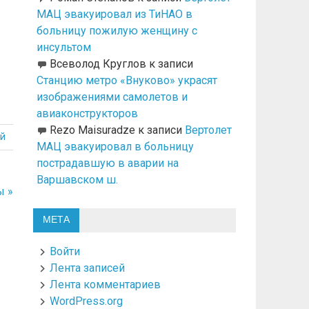
МАЦ эвакуировал из ТиНАО в
больницу пожилую женщину с
инсультом
Всеволод Круглов
к записи
Станцию метро «Внуково» украсят
изображениями самолетов и
авиаконструкторов
Rezo Maisuradze
к записи
Вертолет
й
МАЦ эвакуировал в больницу
пострадавшую в аварии на
Варшавском ш.
ы »
МЕТА
Войти
Лента записей
Лента комментариев
WordPress.org