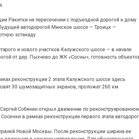
в.
ции Ракитки на пересечении с подъездной дорогой к дому
 будущей автодорогой Минское шоссе — Троицк —
отную эстакаду.
старого и нового участков Калужского шоссе — в начале
орогой от дер. Пыхчево до ЖК «Сосны», готовность объекто
амках реконструкции 2 этапа Калужского шоссе здесь
новят 30 шумозащитных экранов, проложат 260 км
ы Сергей Собянин открыл движение по реконструированно
 Сосенки в рамках реконструкции первого этапа автодорог
тралей Новой Москвы. После реконструкции ширина ее
лос движения в каждом направлении. Для общественного