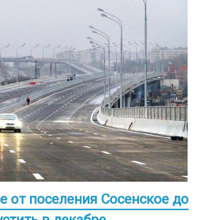
е от поселения Сосенское до
устить в декабре