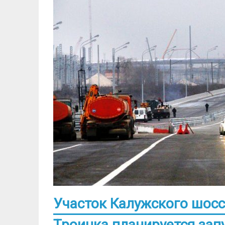
Участок Калужского шосс
Троицка планируется зап