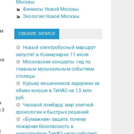
Москвы
Финансы Новой Москвы
Экология Новой Москвы
ом
СВЕЖИЕ ЗАПИСИ
Новый электробусный маршрут
запустят в Коммунарке 11 июля
ки
Московские концерты: гид по
главным музыкальным событиям
столицы
Курьер мошенников задержан за
обман юноши в ТиНАО на 1,5 млн
руб.
х
Часовой ломбард: мир элитной
 3
хронологии и быстрых решений
«Бумажная» защита: почему
пожарная безопасность в
1
новостройках ТиНАО часто работает