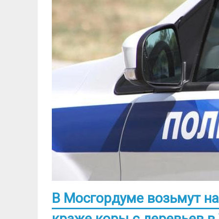
В Мосгордуме возьмут на
краже коры с деревьев в