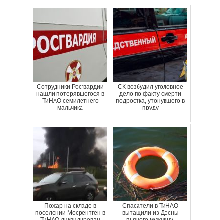
Сотрудники Росгвардии
СК возбудил уголовное
нашли потерявшегося в
дело по факту смерти
ТиНАО семилетнего
подростка, утонувшего в
мальчика
пруду
Пожар на складе в
Спасатели в ТиНАО
поселении Мосрентген в
вытащили из Десны
ТиНАО ликвидирован
пьяного мужчину,