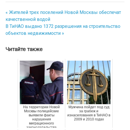
« Жителей трех поселений Новой Москвы обеспечат
Навигация
качественной водой
по
В ТиНАО выдано 1372 разрешения на строительство
объектов недвижимости »
записям
Читайте также
На территории Новой
Мужчина пойдет под суд
Москвы полицейские
за грабеж и
выявили факты
изнасилования в ТиНАО в
нарушения
2009 и 2010 годах
миграционного
законодательства