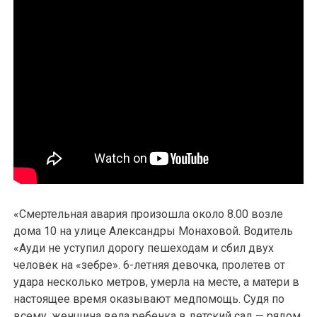
«Смертельная авария произошла около 8.00 возле
дома 10 на улице Александры Монаховой. Водитель
«Ауди не уступил дорогу пешеходам и сбил двух
человек на «зебре». 6-летняя девочка, пролетев от
удара несколько метров, умерла на месте, а матери в
настоящее время оказывают медпомощь. Судя по
всему, женщина вела ребенка в детский сад — рядом