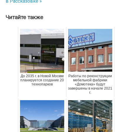
в Рассказовке »
записям
Читайте также
До 2035 г. в Новой Москве
Работы по реконструкции
планируется создание 20
мебельной фабрики
технопарков
«Домотека» будут
завершены в начале 2021
г.