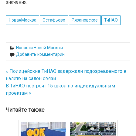
значения.
НоваяМосква
Остафьево
Рязановское
ТиНАО
Новости Новой Москвы
Добавить комментарий
« Полицейские ТиНАО задержали подозреваемого в
Навигация
налете на салон связи
по
В ТиНАО построят 15 школ по индивидуальным
проектам »
записям
Читайте также