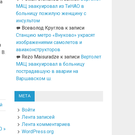
а
МАЦ эвакуировал из ТиНАО в
больницу пожилую женщину с
инсультом
Всеволод Круглов
к записи
Станцию метро «Внуково» украсят
изображениями самолетов и
я
авиаконструкторов
 В.
Rezo Maisuradze
к записи
Вертолет
МАЦ эвакуировал в больницу
пострадавшую в аварии на
Варшавском ш.
МЕТА
й
Войти
Лента записей
Лента комментариев
О »
WordPress.org