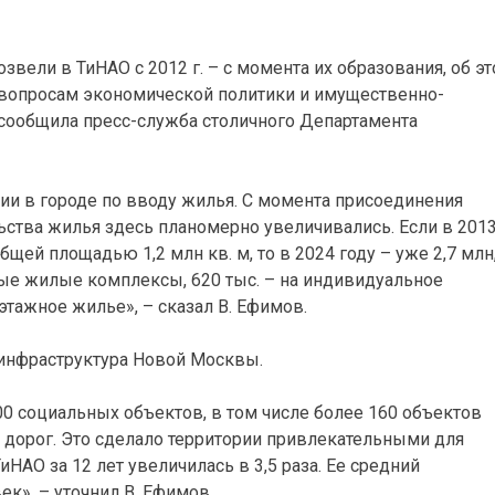
вели в ТиНАО с 2012 г. – с момента их образования, об э
 вопросам экономической политики и имущественно-
ообщила пресс-служба столичного Департамента
и в городе по вводу жилья. С момента присоединения
ства жилья здесь планомерно увеличивались. Если в 2013 
ей площадью 1,2 млн кв. м, то в 2024 году – уже 2,7 млн,
ные жилые комплексы, 620 тыс. – на индивидуальное
этажное жилье», – сказал В. Ефимов.
 инфраструктура Новой Москвы.
200 социальных объектов, в том числе более 160 объектов
 дорог. Это сделало территории привлекательными для
иНАО за 12 лет увеличилась в 3,5 раза. Ее средний
ек», – уточнил В. Ефимов.