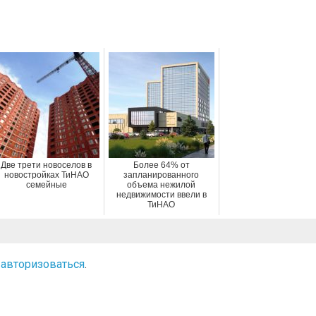
Две трети новоселов в
Более 64% от
новостройках ТиНАО
запланированного
семейные
объема нежилой
недвижимости ввели в
ТиНАО
о
авторизоваться
.