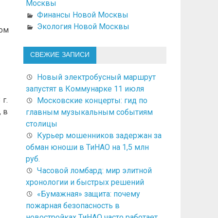
Москвы
Финансы Новой Москвы
Экология Новой Москвы
том
СВЕЖИЕ ЗАПИСИ
Новый электробусный маршрут
запустят в Коммунарке 11 июля
г.
Московские концерты: гид по
 в
главным музыкальным событиям
столицы
Курьер мошенников задержан за
обман юноши в ТиНАО на 1,5 млн
руб.
Часовой ломбард: мир элитной
хронологии и быстрых решений
«Бумажная» защита: почему
пожарная безопасность в
новостройках ТиНАО часто работает