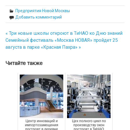
Предприятия Новой Москвы
Добавить комментарий
« Три новые школы откроют в ТиНАО ко Дню знаний
Навигация
Семейный фестиваль «Москва НОВАЯ» пройдет 25
по
августа в парке «Красная Пахра» »
записям
Читайте также
Центр инноваций и
Цех полного цикл по
импортозамещения
производству окон
построят в деревне
построят в ТиНАО