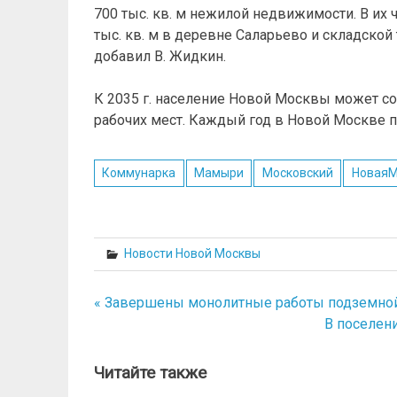
700 тыс. кв. м нежилой недвижимости. В их
тыс. кв. м в деревне Саларьево и складской
добавил В. Жидкин.
К 2035 г. население Новой Москвы может сос
рабочих мест. Каждый год в Новой Москве пр
Коммунарка
Мамыри
Московский
НоваяМ
Новости Новой Москвы
« Завершены монолитные работы подземной 
Навигация
В поселени
по
записям
Читайте также