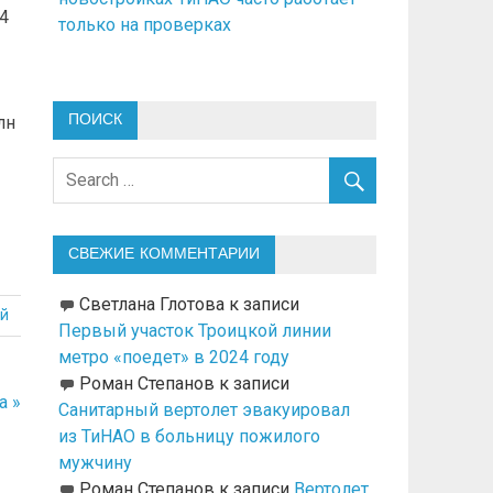
4
только на проверках
ПОИСК
лн
СВЕЖИЕ КОММЕНТАРИИ
Светлана Глотова
к записи
й
Первый участок Троицкой линии
метро «поедет» в 2024 году
Роман Степанов
к записи
а »
Санитарный вертолет эвакуировал
из ТиНАО в больницу пожилого
мужчину
Роман Степанов
к записи
Вертолет