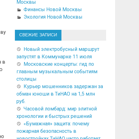
Москвы
Финансы Новой Москвы
Экология Новой Москвы
аву
СВЕЖИЕ ЗАПИСИ
Новый электробусный маршрут
запустят в Коммунарке 11 июля
 в
Московские концерты: гид по
ю
главным музыкальным событиям
столицы
Курьер мошенников задержан за
обман юноши в ТиНАО на 1,5 млн
руб.
Часовой ломбард: мир элитной
хронологии и быстрых решений
«Бумажная» защита: почему
пожарная безопасность в
но
новостройках ТиНАО часто работает