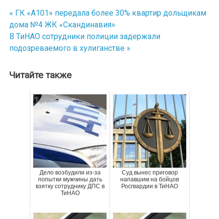
« ГК «А101» передала более 30% квартир дольщикам
Навигация
дома №4 ЖК «Скандинавия»
по
В ТиНАО сотрудники полиции задержали
подозреваемого в хулиганстве »
записям
Читайте также
Дело возбудили из-за
Суд вынес приговор
попытки мужчины дать
напавшим на бойцов
взятку сотруднику ДПС в
Росгвардии в ТиНАО
ТиНАО