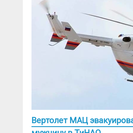
Вертолет МАЦ эвакуирова
мужчину в ТиНАО