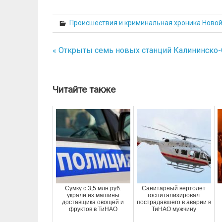
Происшествия и криминальная хроника Ново
« Открыты семь новых станций Калининско
Навигация
по
записям
Читайте также
Сумку с 3,5 млн руб.
Санитарный вертолет
украли из машины
госпитализировал
доставщика овощей и
пострадавшего в аварии в
фруктов в ТиНАО
ТиНАО мужчину