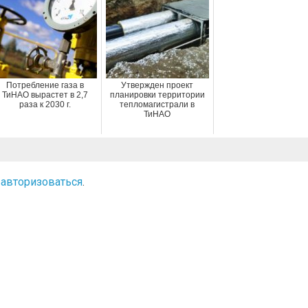
Потребление газа в
Утвержден проект
ТиНАО вырастет в 2,7
планировки территории
раза к 2030 г.
тепломагистрали в
ТиНАО
о
авторизоваться
.