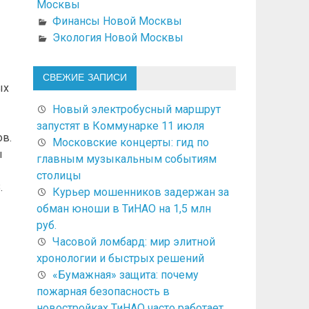
Москвы
Финансы Новой Москвы
Экология Новой Москвы
СВЕЖИЕ ЗАПИСИ
ых
Новый электробусный маршрут
запустят в Коммунарке 11 июля
в.
Московские концерты: гид по
ы
главным музыкальным событиям
столицы
.
Курьер мошенников задержан за
обман юноши в ТиНАО на 1,5 млн
руб.
Часовой ломбард: мир элитной
хронологии и быстрых решений
«Бумажная» защита: почему
пожарная безопасность в
новостройках ТиНАО часто работает