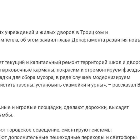
ых учреждений и жилых дворов в Троицком и
м тепла, об этом заявил глава Департамента развития нов
т текущий и капитальный ремонт территорий школ и дворо
 парковочные карманы, покрасим и отремонтируем фасад
дки для сбора мусора, в ряде случаев модернизируем
стить газоны, установить скамейки и урны», – рассказал В
ивные и игровые площадки, сделают дорожки, высадят
лумбы.
ют городское освещение, смонтируют системы
ают дополнительные пешеходные переходы и светофоры.