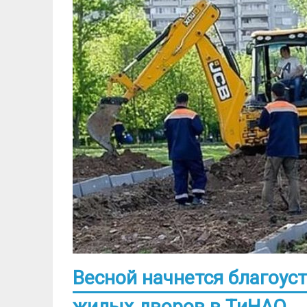
Весной начнется благоус
жилых дворов в ТиНАО