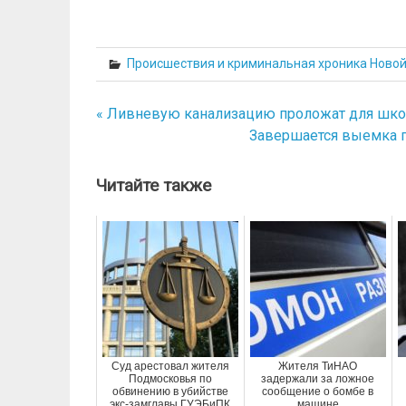
Происшествия и криминальная хроника Ново
« Ливневую канализацию проложат для шко
Навигация
Завершается выемка г
по
записям
Читайте также
Суд арестовал жителя
Жителя ТиНАО
Подмосковья по
задержали за ложное
обвинению в убийстве
сообщение о бомбе в
экс-замглавы ГУЭБиПК
машине