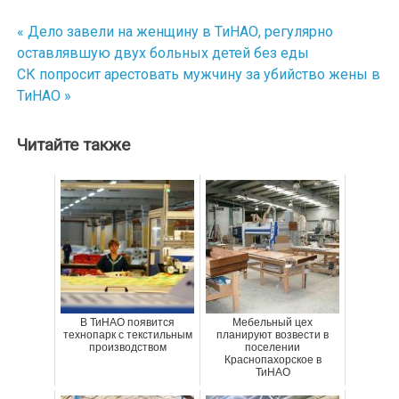
« Дело завели на женщину в ТиНАО, регулярно
Навигация
оставлявшую двух больных детей без еды
по
СК попросит арестовать мужчину за убийство жены в
ТиНАО »
записям
Читайте также
В ТиНАО появится
Мебельный цех
технопарк с текстильным
планируют возвести в
производством
поселении
Краснопахорское в
ТиНАО