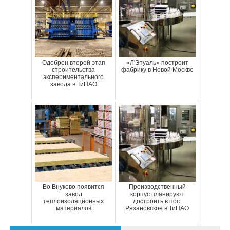
Одобрен второй этап
«Л'Этуаль» построит
строительства
фабрику в Новой Москве
экспериментального
завода в ТиНАО
Во Внуково появится
Производственный
завод
корпус планируют
теплоизоляционных
достроить в пос.
материалов
Рязановское в ТиНАО