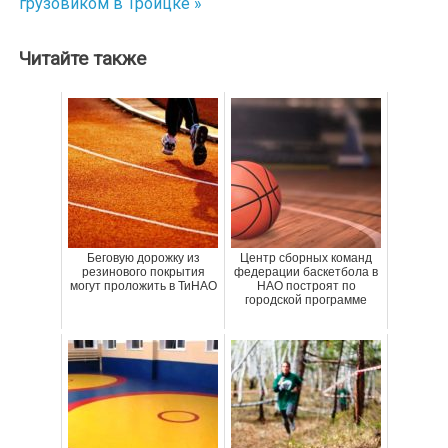
грузовиком в Троицке »
записям
Читайте также
Беговую дорожку из
Центр сборных команд
резинового покрытия
федерации баскетбола в
могут проложить в ТиНАО
НАО построят по
городской программе