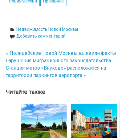
НоваяМосква
Прокшино
Недвижимость Новой Москвы
Добавить комментарий
« Полицейские Новой Москвы выявили факты
Навигация
нарушения миграционного законодательства
по
Станция метро «Внуково» расположится на
территории паркингов аэропорта »
записям
Читайте также