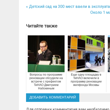
« Детский сад на 300 мест ввели в эксплуа
Навигация
Около 1 м
по
записям
Читайте также
Вопросы по программе
Еще одну площадку в
реновации обсудили на
ТиНАО включили в
встрече с префектом
программу реновации
ТиНАО Дмитрием
жилфонда Москвы
Набокиным
ДОБАВИТЬ КОММЕНТАРИЙ
Для отправки комментария вам необходим