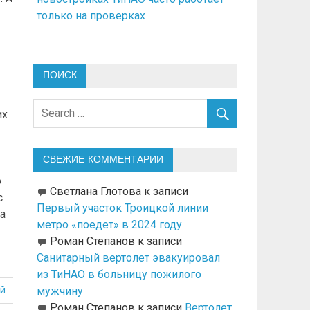
только на проверках
ПОИСК
их
СВЕЖИЕ КОММЕНТАРИИ
о
Светлана Глотова
к записи
с
Первый участок Троицкой линии
а
метро «поедет» в 2024 году
Роман Степанов
к записи
Санитарный вертолет эвакуировал
из ТиНАО в больницу пожилого
й
мужчину
Роман Степанов
к записи
Вертолет