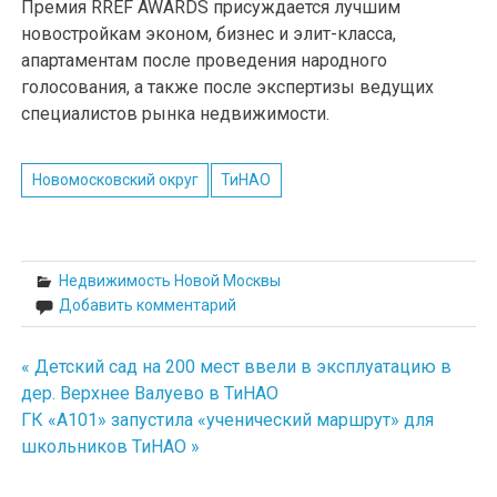
Премия RREF AWARDS присуждается лучшим
новостройкам эконом, бизнес и элит-класса,
апартаментам после проведения народного
голосования, а также после экспертизы ведущих
специалистов рынка недвижимости.
Новомосковский округ
ТиНАО
Недвижимость Новой Москвы
Добавить комментарий
« Детский сад на 200 мест ввели в эксплуатацию в
Навигация
дер. Верхнее Валуево в ТиНАО
по
ГК «А101» запустила «ученический маршрут» для
школьников ТиНАО »
записям