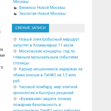
Москвы
Финансы Новой Москвы
Экология Новой Москвы
СВЕЖИЕ ЗАПИСИ
х
Новый электробусный маршрут
запустят в Коммунарке 11 июля
ла
Московские концерты: гид по
емя
главным музыкальным событиям
столицы
го
Курьер мошенников задержан за
обман юноши в ТиНАО на 1,5 млн
руб.
Часовой ломбард: мир элитной
хронологии и быстрых решений
«Бумажная» защита: почему
пожарная безопасность в
новостройках ТиНАО часто работает