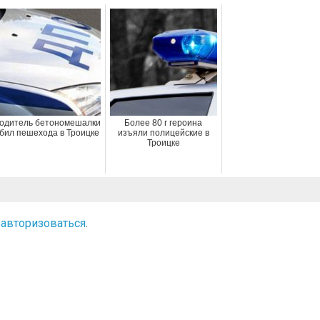
одитель бетономешалки
Более 80 г героина
бил пешехода в Троицке
изъяли полицейские в
Троицке
о
авторизоваться
.