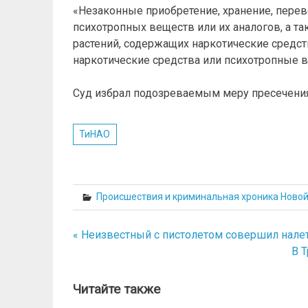
«Незаконные приобретение, хранение, перево
психотропных веществ или их аналогов, а т
растений, содержащих наркотические средст
наркотические средства или психотропные в
Суд избрал подозреваемым меру пресечения
ТиНАО
Происшествия и криминальная хроника Ново
« Неизвестный с пистолетом совершил нале
Навигация
В 
по
записям
Читайте также