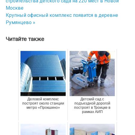
строительства детского сада на 220 мест в Новой
по
Москве
Крупный офисный комплекс появится в деревне
записям
Румянцево »
Читайте также
Деловой комплекс
Детский сад с
построят около станции
подъездной дорогой
метро «Прокшино»
построят в Троицке в
рамках АИП