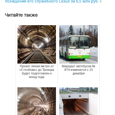
похищения его служебного Lexus за 6,5 млн руб. »
записям
Читайте также
Проект линии метро от
Маршрут автобусов №
«Столбово» до Троицка
874 изменится с 15
будет подготовлен к
декабря
концу года