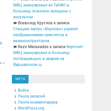
МАЦ эвакуировал из ТиНАО в
больницу пожилую женщину с
инсультом
Всеволод Круглов
к записи
Станцию метро «Внуково» украсят
изображениями самолетов и
авиаконструкторов
й
Rezo Maisuradze
к записи
Вертолет
МАЦ эвакуировал в больницу
пострадавшую в аварии на
ы »
Варшавском ш.
МЕТА
Войти
Лента записей
Лента комментариев
WordPress.org