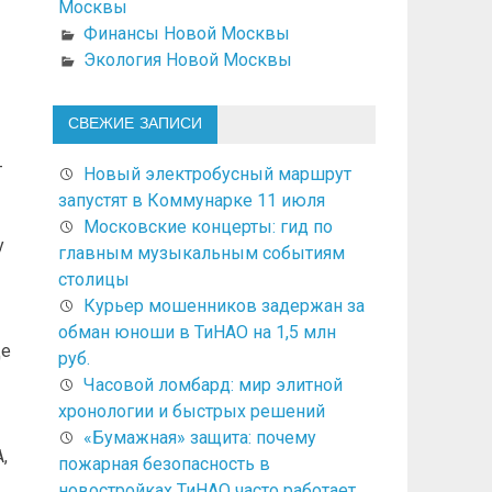
Москвы
Финансы Новой Москвы
Экология Новой Москвы
СВЕЖИЕ ЗАПИСИ
-
Новый электробусный маршрут
запустят в Коммунарке 11 июля
Московские концерты: гид по
у
главным музыкальным событиям
столицы
Курьер мошенников задержан за
обман юноши в ТиНАО на 1,5 млн
це
руб.
Часовой ломбард: мир элитной
хронологии и быстрых решений
«Бумажная» защита: почему
,
пожарная безопасность в
новостройках ТиНАО часто работает