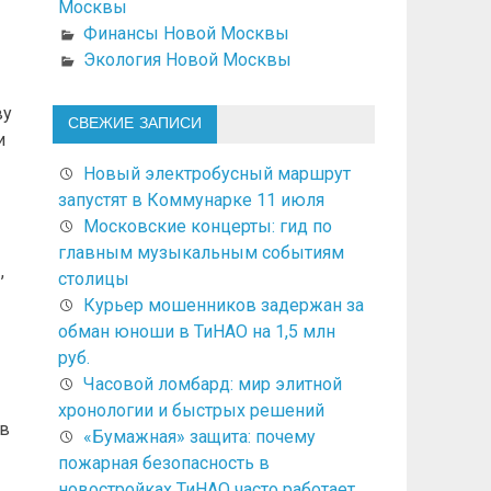
Москвы
Финансы Новой Москвы
Экология Новой Москвы
ву
СВЕЖИЕ ЗАПИСИ
и
Новый электробусный маршрут
запустят в Коммунарке 11 июля
Московские концерты: гид по
главным музыкальным событиям
,
столицы
Курьер мошенников задержан за
обман юноши в ТиНАО на 1,5 млн
руб.
Часовой ломбард: мир элитной
хронологии и быстрых решений
 в
«Бумажная» защита: почему
пожарная безопасность в
новостройках ТиНАО часто работает