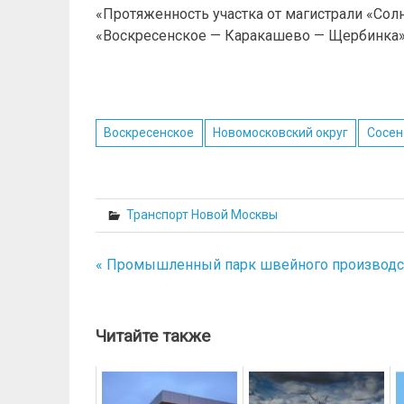
«Протяженность участка от магистрали «Со
«Воскресенское — Каракашево — Щербинка» с
Воскресенское
Новомосковский округ
Сосен
Транспорт Новой Москвы
« Промышленный парк швейного производст
Навигация
по
записям
Читайте также