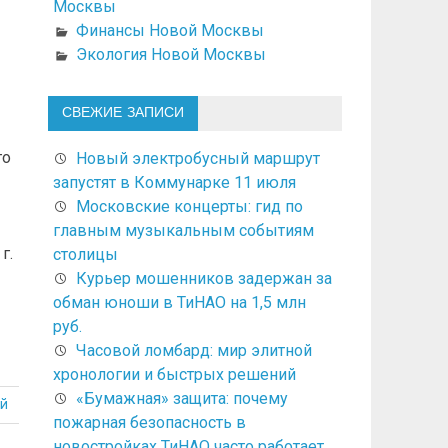
Москвы
Финансы Новой Москвы
Экология Новой Москвы
СВЕЖИЕ ЗАПИСИ
го
Новый электробусный маршрут
запустят в Коммунарке 11 июля
Московские концерты: гид по
главным музыкальным событиям
г.
столицы
Курьер мошенников задержан за
обман юноши в ТиНАО на 1,5 млн
руб.
Часовой ломбард: мир элитной
хронологии и быстрых решений
«Бумажная» защита: почему
й
пожарная безопасность в
новостройках ТиНАО часто работает