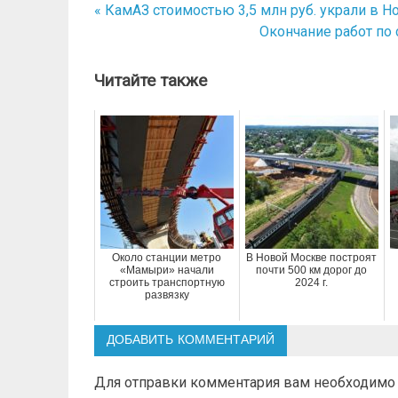
« КамАЗ стоимостью 3,5 млн руб. украли в 
Навигация
Окончание работ по 
по
записям
Читайте также
Около станции метро
В Новой Москве построят
«Мамыри» начали
почти 500 км дорог до
строить транспортную
2024 г.
развязку
ДОБАВИТЬ КОММЕНТАРИЙ
Для отправки комментария вам необходим