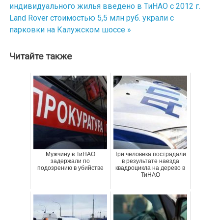
индивидуального жилья введено в ТиНАО с 2012 г.
по
Land Rover стоимостью 5,5 млн руб. украли с
парковки на Калужском шоссе »
записям
Читайте также
Мужчину в ТиНАО
Три человека пострадали
задержали по
в результате наезда
подозрению в убийстве
квадроцикла на дерево в
ТиНАО